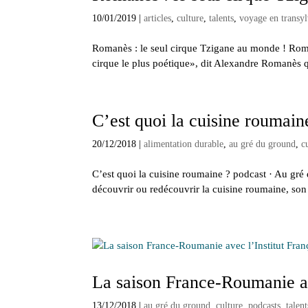
10/01/2019
|
articles
,
culture
,
talents
,
voyage en transy
Romanès : le seul cirque Tzigane au monde ! Roma
cirque le plus poétique», dit Alexandre Romanès qui
C’est quoi la cuisine roumain
20/12/2018
|
alimentation durable
,
au gré du ground
,
c
C’est quoi la cuisine roumaine ? podcast · Au gr
découvrir ou redécouvrir la cuisine roumaine, son t
La saison France-Roumanie av
13/12/2018
|
au gré du ground
,
culture
,
podcasts
,
talent