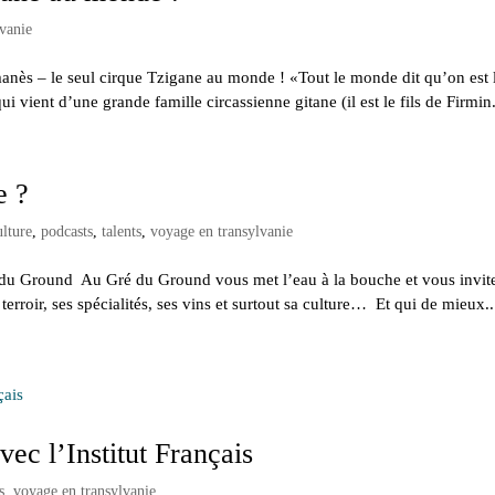
lvanie
nès – le seul cirque Tzigane au monde ! «Tout le monde dit qu’on est 
 vient d’une grande famille circassienne gitane (il est le fils de Firmin.
e ?
ulture
,
podcasts
,
talents
,
voyage en transylvanie
é du Ground Au Gré du Ground vous met l’eau à la bouche et vous invit
erroir, ses spécialités, ses vins et surtout sa culture… Et qui de mieux..
ec l’Institut Français
s
,
voyage en transylvanie