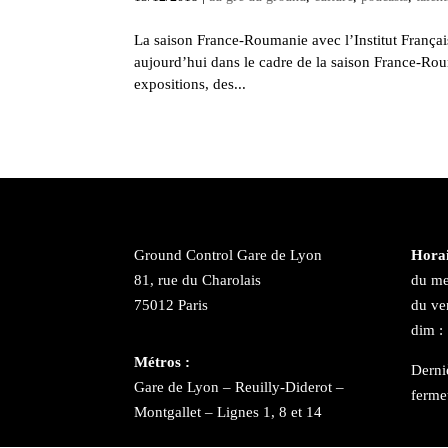
La saison France-Roumanie avec l’Institut Franç
aujourd’hui dans le cadre de la saison France-Ro
expositions, des...
Ground Control Gare de Lyon
Horai
81, rue du Charolais
du me
75012 Paris
du ve
dim :
Métros :
Derni
Gare de Lyon – Reuilly-Diderot –
ferme
Montgallet – Lignes 1, 8 et 14