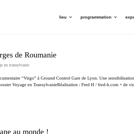
lieu
programmation
exp
ierges de Roumanie
e en transylvanie
ocumentaire “Virgo” à Ground Control Gare de Lyon. Une sensibilisation
 dossier Voyage en TransylvanieRéalisation : Fred H / fred-h.com + de vi
gane au monde !