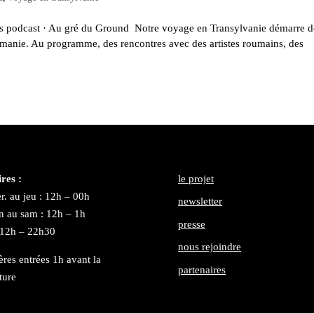
ais podcast · Au gré du Ground Notre voyage en Transylvanie démarre d
umanie. Au programme, des rencontres avec des artistes roumains, des
res :
le projet
r. au jeu : 12h – 00h
newsletter
n au sam : 12h – 1h
presse
 12h – 22h30
nous rejoindre
ères entrées 1h avant la
partenaires
ture