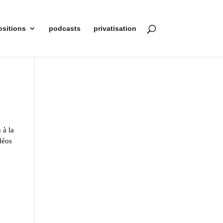
ositions
podcasts
privatisation
 à la
déos