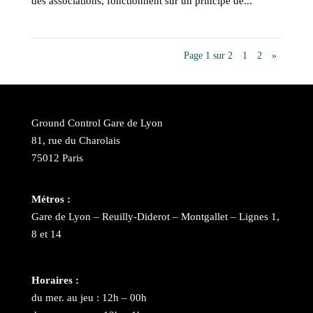
des associations, fonctionnent sur un principe de...
Page 1 sur 2
1
2
»
Ground Control Gare de Lyon
81, rue du Charolais
75012 Paris
Métros :
Gare de Lyon – Reuilly-Diderot – Montgallet – Lignes 1,
8 et 14
Horaires :
du mer. au jeu : 12h – 00h