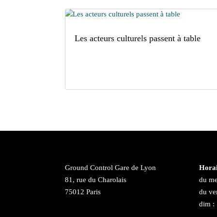
Les acteurs culturels passent à table
Ground Control Gare de Lyon
Horai
81, rue du Charolais
du me
75012 Paris
du ve
dim :