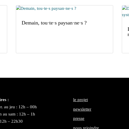
Demain, tou·te·s paysan·ne·s ?
res :
le projet
r. au jeu : 12h – 00h
newsletter
n au sam : 12h – 1h
presse
 12h – 22h30
nous rejoindre