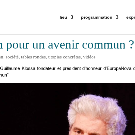
lieu
programmation
exp
en pour un avenir commun ?
en
,
société
,
tables rondes
,
utopies concrètes
,
vidéos
t Guillaume Klossa fondateur et président d’honneur d’EuropaNova 
mmun"