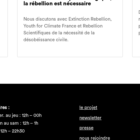
la rébellion est nécessaire
Nous discutons avec Extinction Rebellion,
Youth for Climate France et Rebellion
Scientifiques de la nécessité de la
désobéissance civile.
res :
le projet
r. au jeu : 12h – 00h
newsletter
n au sam : 12h – 1h
presse
 12h – 22h30
nous rejoindre