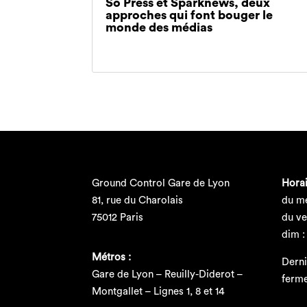
So Press et Sparknews, deux
approches qui font bouger le
monde des médias
Ground Control Gare de Lyon
Horai
81, rue du Charolais
du me
75012 Paris
du ve
dim :
Métros :
Derni
Gare de Lyon – Reuilly-Diderot –
ferm
Montgallet – Lignes 1, 8 et 14