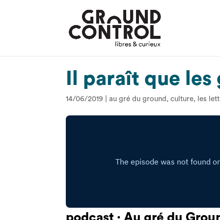
Il paraît que le
14/06/2019
|
au gré du ground
,
culture
,
les let
podcast · Au gré du Gro