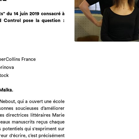
ts" du 14 juin 2019 consacré à
d Control pose la question :
rperCollins France
brinova
Stock
Malka.
 Nebout, qui a ouvert une école
rsonnes soucieuses d’améliorer
es directrices littéraires Marie
uveaux manuscrits reçus chaque
s potentiels qui s'expriment sur
reur d'écrire, c’est précisément