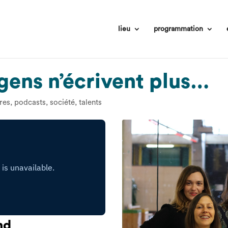
lieu
programmation
s gens n’écrivent plus…
tres
,
podcasts
,
société
,
talents
und