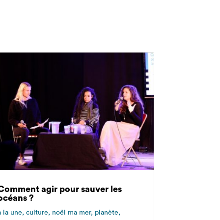
Comment agir pour sauver les
océans ?
à la une
,
culture
,
noël ma mer
,
planète
,