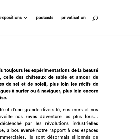
expositions
podcasts
privatisation
uis toujours les expérimentations de la beauté
nte, celle des châteaux de sable et amour de
de sel et de soleil, plus loin les récifs de
gues à surfer ou à naviguer, plus loin encore
ise.
é et d’une grande diversité, nos mers et nos
veillé nos rêves d’aventure les plus fous…
́clenché par les révolutions industrielles
que, a bouleversé notre rapport à ces espaces
mmerciales, ils sont désormais sillonnés de