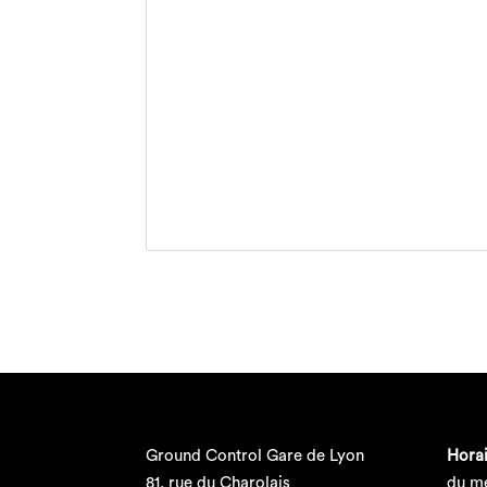
Ground Control Gare de Lyon
Horai
81, rue du Charolais
du me