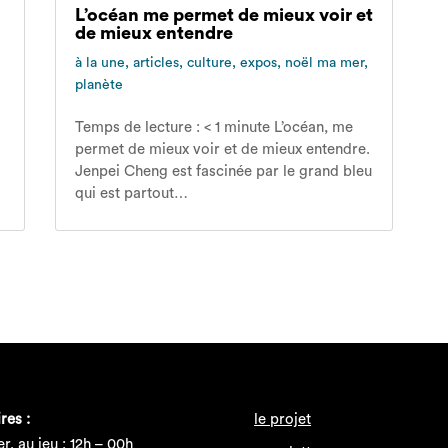
L’océan me permet de mieux voir et
de mieux entendre
à la une
,
articles
,
culture
,
expos
,
noël ma mer
,
planète
Temps de lecture : < 1 minute L’océan, me
permet de mieux voir et de mieux entendre.
Jenpei Cheng est fascinée par le grand bleu
qui est partout…
res :
le projet
r. au jeu : 12h – 00h