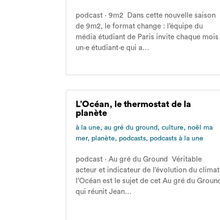
podcast · 9m2 Dans cette nouvelle saison
de 9m2, le format change : l’équipe du
média étudiant de Paris invite chaque mois
un·e étudiant·e qui a…
L’Océan, le thermostat de la
planète
à la une
,
au gré du ground
,
culture
,
noël ma
mer
,
planète
,
podcasts
,
podcasts à la une
podcast · Au gré du Ground Véritable
acteur et indicateur de l’évolution du climat
l’Océan est le sujet de cet Au gré du Groun
qui réunit Jean…