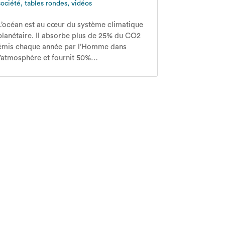
société
,
tables rondes
,
vidéos
L’océan est au cœur du système climatique
planétaire. Il absorbe plus de 25% du CO2
émis chaque année par l’Homme dans
l’atmosphère et fournit 50%…