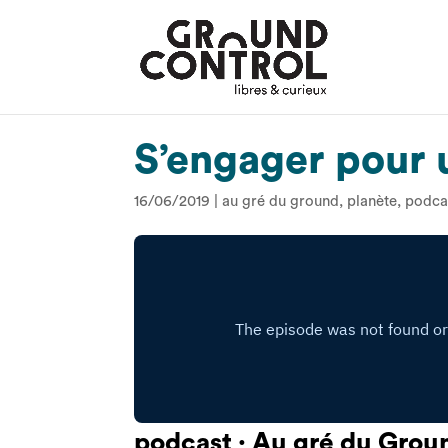
S’engager pour 
16/06/2019
|
au gré du ground
,
planète
,
podca
podcast · Au gré du Gro