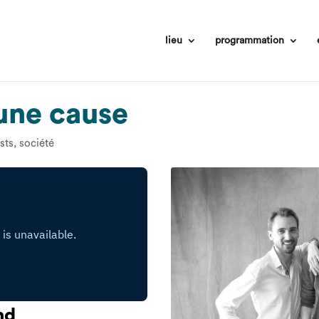
lieu
programmation
une cause
sts
,
société
und