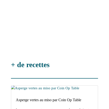
jusqu'à terminer la cuisson. Goûter pour
savoir si la texture des spaghetti est à
votre goût.
Servir avec du parmesan râpé et du
persil.
Buon appetito !
+ de recettes
Asperge vertes au miso par Coin Op Table