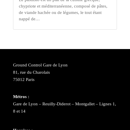
chypriote et méditerranéenne, composé de pâtes,
de viande hachée ou de légumes, le tout étant
nappé de…
Ground Control Gare de Lyon
81, rue du Charolais
75012 Paris
Métros :
Gare de Lyon – Reuilly-Diderot – Montgallet – Lignes 1,
8 et 14