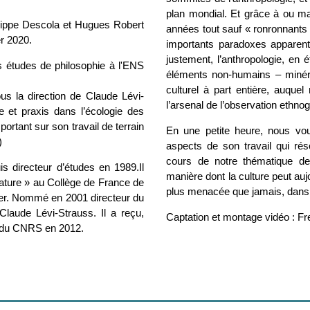
plan mondial. Et grâce à ou ma
hilippe Descola et Hugues Robert
années tout sauf « ronronnants 
er 2020.
importants paradoxes apparent
justement, l’anthropologie, en
s études de philosophie à l'ENS
éléments non-humains – minéra
culturel à part entière, auquel
s la direction de Claude Lévi-
l’arsenal de l’observation ethno
 et praxis dans l’écologie des
ortant sur son travail de terrain
En une petite heure, nous vo
)
aspects de son travail qui ré
cours de notre thématique de
 directeur d’études en 1989.Il
manière dont la culture peut auj
nature » au Collège de France de
plus menacée que jamais, dans
ier. Nommé en 2001 directeur du
Claude Lévi-Strauss. Il a reçu,
Captation et montage vidéo : Fr
or du CNRS en 2012.