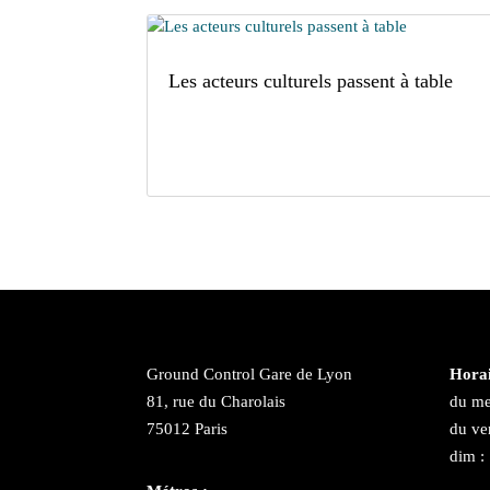
Les acteurs culturels passent à table
Ground Control Gare de Lyon
Horai
81, rue du Charolais
du me
75012 Paris
du ve
dim :