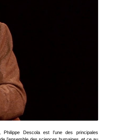
Philippe Descola est l’une des principales
t de l’ensemble des sciences humaines, et ce au