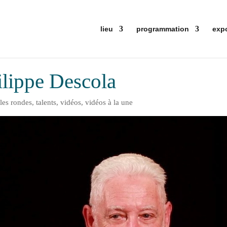
lieu
programmation
exp
ilippe Descola
bles rondes
,
talents
,
vidéos
,
vidéos à la une