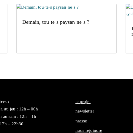
Demain, tou·te·s paysan·ne·s ?
res :
le projet
r. au jeu : 12h – 00h
newsletter
n au sam : 12h – 1h
presse
 12h – 22h30
nous rejoindre