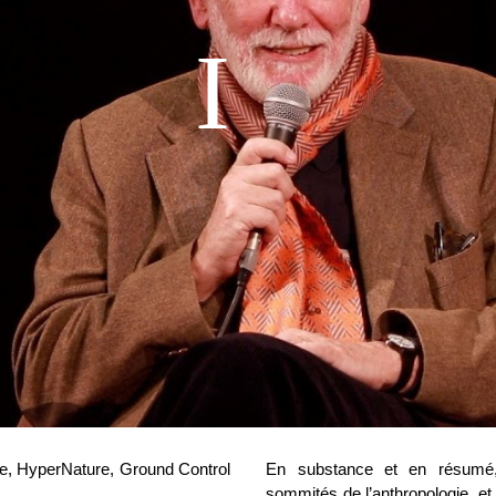
e, HyperNature, Ground Control
En substance et en résumé, 
sommités de l’anthropologie, e