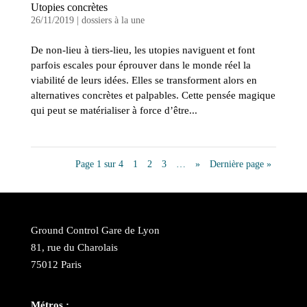
Utopies concrètes
26/11/2019
|
dossiers à la une
De non-lieu à tiers-lieu, les utopies naviguent et font
parfois escales pour éprouver dans le monde réel la
viabilité de leurs idées. Elles se transforment alors en
alternatives concrètes et palpables. Cette pensée magique
qui peut se matérialiser à force d’être...
Page 1 sur 4
1
2
3
…
»
Dernière page »
Ground Control Gare de Lyon
81, rue du Charolais
75012 Paris
Métros :