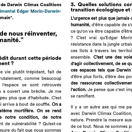
3. Quelles solutions co
 de Darwin Climax Coalitions
transition écologique et 
imental Edgar Morin-Darwin-
emain".
L’urgence est plus que jamais d
humanité,
d'être capable de s'o
ce qu'on va être capable d’être
 de nous réinventer,
? C’est vrai qu’Edgar Mor
manité.
”
résistance dans la jungle urba
ces îlots à travers les territ
ensemble.
C’est une des voi
édit durant cette période
ment ?
d'agir collectivement, de se q
ces espaces tels que Darwin 
de vie plutôt trépidant, fait de
d’être plus forts, d’être des 
. Brutalement, comme beaucoup
des ressources collectiveme
l'espace se sont retrouvés
l'action.
Je pense que c'est impo
a a ouvert une brèche. Je me
se ramifient.
 peu plus que d'habitude. C’est
 arrive à bout de souffle.
On a
Il y a un autre axe qui me pa
ystème mortifère. On se rend
avec Darwin Climax Coalition, 
e notre condition, de notre
nature. Prendre la mesure auss
t de vulnérabilité ? Qu’est-ce
de ce tout. Nous ne sommes pa
mesure du fait que nous sommes