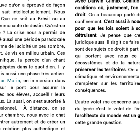
Avec Darwin Climax Coalitio
ouve qu'on a éprouvé de façon
coalitions où, justement, l’o
sait intellectuellement. Nous
droit
. On a beaucoup parlé de
 Que ce soit au Brésil ou au
confinement.
C’est aussi à nou
communauté de destin. Qu'est-ce
pour que les lois soient à s
ce ? La crise nous a permis de
détruisent
. Je pense que c'e
été aussi une période paradoxale
juridique aussi il s’agit de fair
orme de lucidité un peu sombre,
sont des sujets de droit à part
. Je vis en milieu urbain. Ces
qui portent avec nous ce p
nifique, la percée d'un chant
écosystèmes et de la nat
pépites dans le quotidien. Il y
préserver les territoires
. On a
is aussi une phase très active.
climatique et environnemental
ar Morin
, en immersion dans
d'empiéter sur les territoi
 sur le pont pour assurer la
conséquences.
c nos élèves, accueillir leurs
. Là aussi, on s'est autorisé à
L'autre volet me concerne auss
essionnel. À distance, on se
du lycée c'est le volet de l'
eur chambre, nous avec le chat
l’architecte du monde est un g
ontrer autrement et de créer un
cette grande question.
e relation plus authentique et