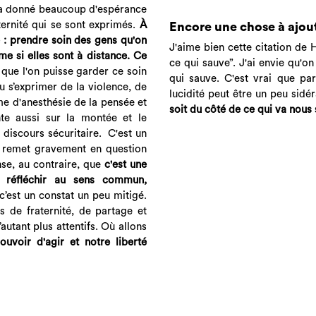
m'a donné beaucoup d'espérance
aternité qui se sont exprimés.
À
Encore une chose à ajou
 : prendre soin des gens qu'on
J'aime bien cette citation de Hö
e si elles sont à distance. Ce
ce qui sauve”. J'ai envie qu'on
 que l'on puisse garder ce soin
qui sauve. C'est vrai que par
u s’exprimer de la violence, de
lucidité peut être un peu sidé
rme d'anesthésie de la pensée et
soit du côté de ce qui va nous 
ante aussi sur la montée et le
discours sécuritaire. C'est un
i remet gravement en question
ense, au contraire, que
c'est une
, réfléchir au sens commun,
 c’est un constat un peu mitigé.
 de fraternité, de partage et
autant plus attentifs. Où allons
uvoir d'agir et notre liberté