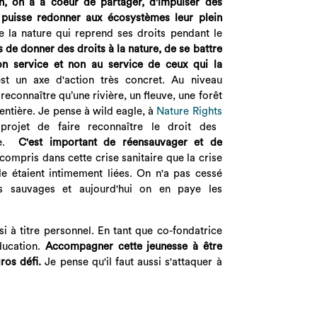
n, on a à coeur de partager, d'impulser des
n puisse redonner aux écosystèmes leur plein
 la nature qui reprend ses droits pendant le
s de donner des droits à la nature, de se battre
on service et non au service de ceux qui la
st un axe d'action très concret. Au niveau
e reconnaître qu’une rivière, un fleuve, une forêt
 entière. Je pense à wild eagle, à
Nature Rights
rojet de faire reconnaître le droit des
ure.
C'est important de réensauvager et de
 compris dans cette crise sanitaire que la crise
e étaient intimement liées. On n'a pas cessé
res sauvages et aujourd'hui on en paye les
i à titre personnel. En tant que co-fondatrice
éducation.
Accompagner cette jeunesse à être
ros défi.
Je pense qu'il faut aussi s'attaquer à