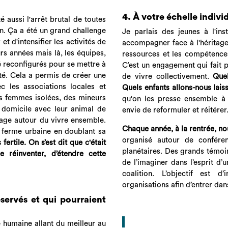
4.
À
votre échelle individ
 aussi l'arrêt brutal de toutes
on. Ça a été un grand challenge
Je parlais des jeunes à l'ins
t d'intensifier les activités de
accompagner face à l'héritage 
urs années mais là, les équipes,
ressources et les compétence
é reconfigurés pour se mettre à
C’est un engagement qui fait p
ité. Cela a permis de créer une
de vivre collectivement.
Que
c les associations locales et
Quels enfants allons-nous lai
des femmes isolées, des mineurs
qu'on les presse ensemble à 
 domicile avec leur animal de
envie de reformuler et réitérer
sage autour du vivre ensemble.
Chaque année, à la rentrée, n
a ferme urbaine en doublant sa
organisé autour de confére
ertile. On s’est dit que c'était
planétaires. Des grands témoins
 réinventer, d’étendre cette
de l’imaginer dans l’esprit d’u
coalition. L’objectif est d
organisations afin d’entrer dans
ervés et qui pourraient
 humaine allant du meilleur au