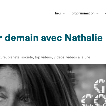
lieu
programmation
ur demain avec Nathal
ture
,
planète
,
société
,
top vidéos
,
vidéos
,
vidéos à la une