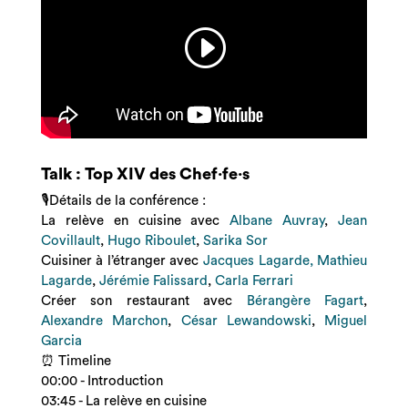
Talk : Top XIV des Chef·fe·s
🎙️Détails de la conférence :
La relève en cuisine avec
Albane Auvray
,
Jean
Covillault
,
Hugo Riboulet
,
Sarika Sor
Cuisiner à l’étranger avec
Jacques Lagarde, Mathieu
Lagarde
,
Jérémie Falissard
,
Carla Ferrari
Créer son restaurant avec
Bérangère Fagart
,
Alexandre Marchon
,
César Lewandowski
,
Miguel
Garcia
⏰ Timeline
00:00
- Introduction
03:45
- La relève en cuisine