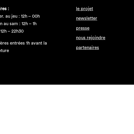
res :
le projet
r. au jeu : 12h – 00h
newsletter
n au sam : 12h – 1h
presse
 12h – 22h30
nous rejoindre
ères entrées 1h avant la
partenaires
eture