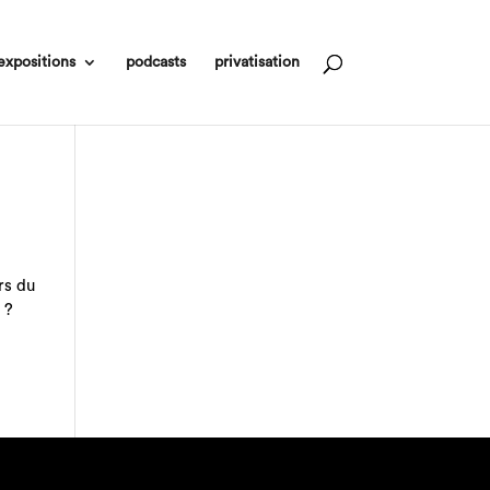
expositions
podcasts
privatisation
rs du
 ?