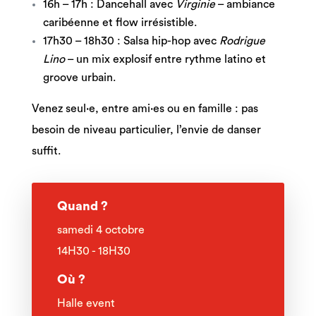
16h – 17h : Dancehall avec
Virginie
– ambiance
caribéenne et flow irrésistible.
17h30 – 18h30 : Salsa hip-hop avec
Rodrigue
Lino
– un mix explosif entre rythme latino et
groove urbain.
Venez seul·e, entre ami·es ou en famille : pas
besoin de niveau particulier, l’envie de danser
suffit.
Quand ?
samedi 4 octobre
14H30 - 18H30
Où ?
Halle event