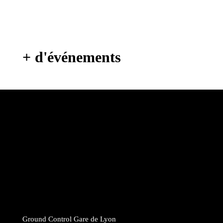
+ d'événements
Hors Control : boum pour enfants
Faire Corps #2
Eclipse 2
Free Party & répression : les rapports entre les pouvoirs
publics et les teufs
Ground Control Gare de Lyon