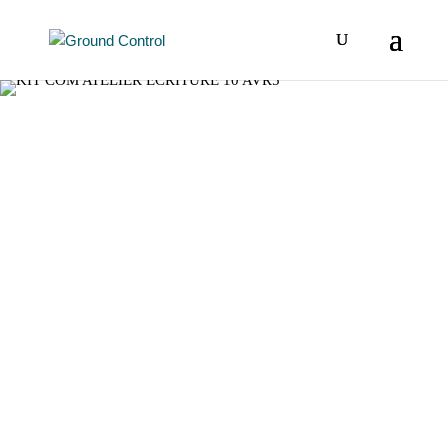
spectacle · concert · dj set
Éclipse revient pour une deuxième édition à Ground
Control, le 15 mai prochain !
Ôde à la singularité, à l’excentricité et à l’expression de
soi, Éclipse est un évènement ultra-pluridisciplinaire, qui
croise des identités artistiques singulières en une seule
soirée. Entre curiosité, liberté et engagement, on y
célèbre ici les communautés et les cultures alternatives :
un espace d’inclusion et d’audace, où les différences
deviennent une force.