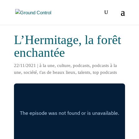
L’Hermitage, la forêt
enchantée
22/11/2021
|
à la une
,
culture
,
podcasts
,
podcasts à la
une
,
société
,
t'as de beaux lieux
,
talents
,
top podcasts