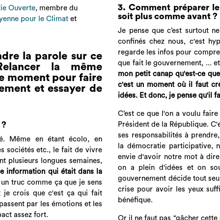
3. Comment préparer le 
ie Ouverte
, membre du
soit plus comme avant ?
yenne pour le Climat
et
Je pense que c’est surtout 
confinés chez nous, c'est hy
regarde les infos pour compre
dre la parole sur ce
que fait le gouvernement, ... e
Relancer la même
mon petit canap qu'est-ce que 
ce moment pour faire
c'est un moment où il faut cré
lement et essayer de
idées. Et donc, je pense qu'il f
C’est ce que l'on a voulu fair
 ?
Président de la République. C'
ses responsabilités à prendre
ité. Même en étant écolo, en
la démocratie participative,
sociétés etc., le fait de vivre
envie d'avoir notre mot à dir
ant plusieurs longues semaines,
on a plein d'idées et on so
 information qui était dans la
gouvernement décide tout seul !
t un truc comme ça que je sens
crise pour avoir les yeux suf
je crois que c'est ça qui fait
bénéfique.
passent par les émotions et les
act assez fort.
Or il ne faut pas “gâcher cette