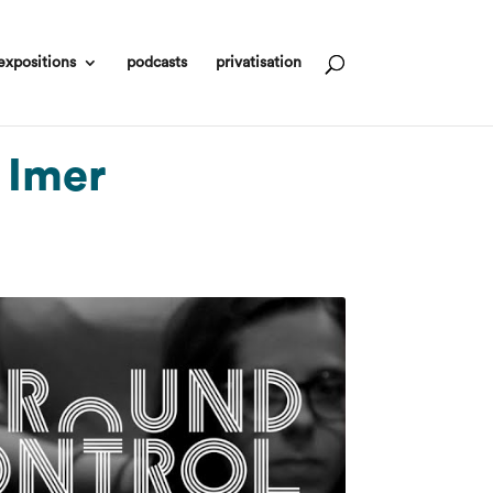
expositions
podcasts
privatisation
 Imer