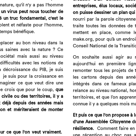
 nature, qu'il n'y a pas l'homme
entreprises, élus locaux, soci
 un virus peut nous toucher de
on puisse dessiner un plan qu
é un truc fondamental, c'est le
nourri par la parole citoyenn
iolent et néfaste pour l'homme,
traite toutes les données de 
u temps bénéfique.
mettent en place, comme le
make.org, pour qu’à un endroit
placer au bon niveau dans la
Conseil National de la Transiti
lus saines avec la nature ? Ce
ociétal mais aussi au niveau
On souhaite aussi agir au n
difficultés avec les notions de
aujourd'hui en première ligne
a décroissance du PIB, je suis
remonter tous les projets de 
 je suis pour la croissance en
les cartons depuis des anné
’imaginer ce que veut dire une
intégrés dans ce fameux pla
Je crois que pour le coup,
que
relance au niveau national, ho
civile ou des territoires, il y a
territoires, et que l’on appren
 déjà depuis des années mais
connue il y a quelques mois m
ion et mériteraient de monter
Et puis ce que l'on propose à l
d'une Assemblée Citoyenne du 
résilience.
Comment faire en s
sur ce que l'on veut vraiment.
une réception au choc pas 