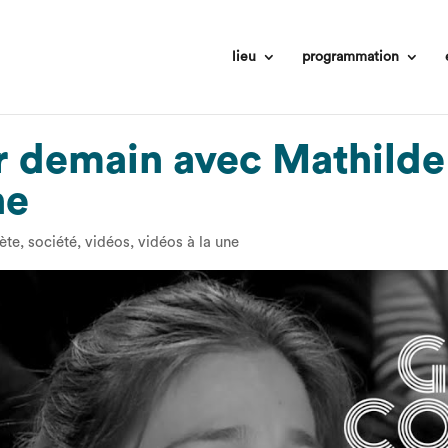
lieu
programmation
r demain avec Mathilde
ne
ète
,
société
,
vidéos
,
vidéos à la une