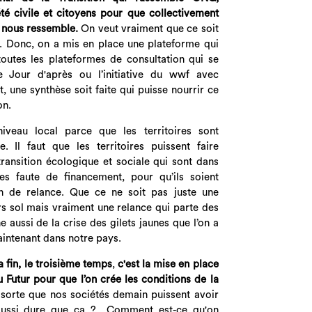
été civile et citoyens pour que collectivement
i nous ressemble.
On veut vraiment que ce soit
e. Donc, on a mis en place une plateforme qui
toutes les plateformes de consultation qui se
 Jour d'après ou l’initiative du wwf avec
, une synthèse soit faite qui puisse nourrir ce
on.
iveau local parce que les territoires sont
. Il faut que les territoires puissent faire
transition écologique et sociale qui sont dans
es faute de financement, pour qu’ils soient
n de relance. Que ce ne soit pas juste une
rs sol mais vraiment une relance qui parte des
ne aussi de la crise des gilets jaunes que l’on a
aintenant dans notre pays.
a fin,
le troisième temps
,
c'est
la mise en place
Futur pour que l’on crée les conditions de la
orte que nos sociétés demain puissent avoir
aussi dure que ça ? Comment est-ce qu'on