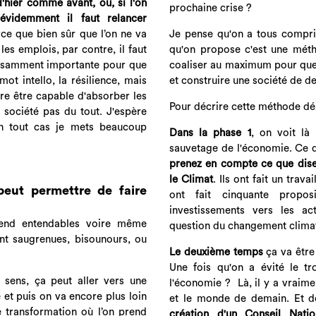
d'hier comme avant, ou, si l'on
prochaine crise ?
videmment il faut relancer
Je pense qu'on a tous compris
ce que bien sûr que l’on ne va
qu'on propose c'est une méth
es emplois, par contre, il faut
coaliser au maximum pour que l
ffisamment importante pour que
et construire une société de d
mot intello, la résilience, mais
ire être capable d'absorber les
Pour décrire cette méthode dém
e société pas du tout. J'espère
en tout cas je mets beaucoup
Dans la phase 1
, on voit là
sauvetage de l'économie.
Ce q
prenez en compte ce que dise
le Climat
. Ils ont fait un trav
 peut permettre de faire
ont fait cinquante propos
investissements vers les a
rend entendables voire même
question du changement clima
ent saugrenues, bisounours, ou
Le deuxième temps
ça va être
Une fois qu'on a évité le t
sens, ça peut aller vers une
l'économie ? Là, il y a vraime
 et puis on va encore plus loin
et le monde de demain. Et do
e transformation où l’on prend
création d'un Conseil Nati