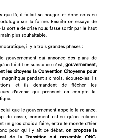
 que là, il fallait se bouger, et donc nous ce
odologie sur la forme. Ensuite on essaye de
a sortie de crise nous fasse sortir par le haut
emain plus souhaitable.
ocratique, il y a trois grandes phases :
 le gouvernement qui annonce des plans de
u'on lui dit en substance c’est,
gouvernement,
nt les citoyens la Convention Citoyenne pour
ail magnifique pendant six mois, écoutez-les. Ils
itions et ils demandent de flécher les
cteurs d'avenir qui prennent en compte la
tique.
 celui que le gouvernement appelle la relance.
rop de casse, comment est-ce qu'on relance
nt un gros choix à faire, entre le monde d’hier
nc pour qu’il y ait ce débat,
on propose la
onal de la Transition qui rassemble ONG,