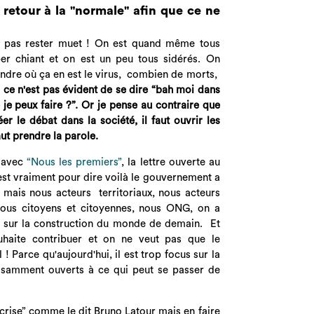
retour à la "normale" afin que ce ne
ne pas rester muet ! On est quand même tous
per chiant et on est un peu tous sidérés. On
ndre où ça en est le virus, combien de morts,
t
c
e n'est pas évident de se dire “bah moi dans
je peux faire ?”. Or je pense au contraire que
er le débat dans la société, il faut ouvrir les
aut prendre la parole.
e avec
“Nous les premiers”
, la lettre ouverte au
est vraiment pour dire voilà le gouvernement a
, mais nous acteurs territoriaux, nous acteurs
 nous citoyens et citoyennes, nous ONG, on a
e sur la construction du monde de demain. Et
uhaite contribuer et on ne veut pas que le
 Parce qu'aujourd'hui, il est trop focus sur la
fisamment ouverts à ce qui peut se passer de
 crise” comme le dit Bruno Latour mais en faire