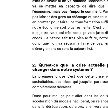
c'est de savoir si on va relancer l'économie 
va se mettre en capacité de dire que, é
l'économie, mais pas n’importe comment.
Par
pas laisser des gens au chômage et tuer tous l
en profiter pour faire une transformation su
notre économie soit plus résiliente. C'est un 
que je trouve aussi très beau, ça veut juste d
chocs. La nature sait très bien le faire, notr
donc que l'on va réussir à faire ce pas, 
d'énergie dans ce sens là aujourd'hui.
2. Qu'est-ce que la crise actuelle
changer dans notre système ?
La première chose c'est que cette crise 
souhaitables, des idées qui jusqu'ici paraiss
complètement décalées.
Donc pour moi ça peut aller dans les deux 
accélération du modèle néolibéral, on relance
dans la dérégulation, ou alors, aller vers un