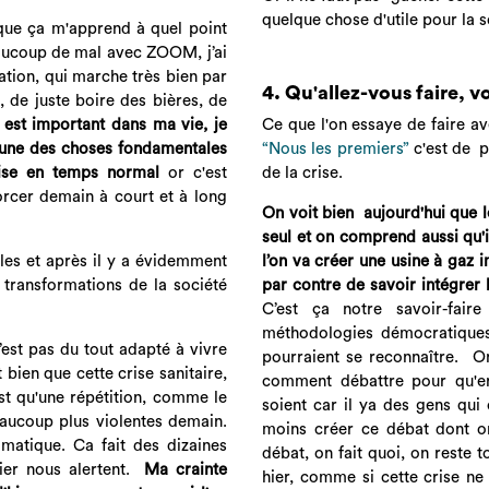
quelque chose d'utile pour la so
 que ça m'apprend à quel point
beaucoup de mal avec ZOOM, j’ai
ation, qui marche très bien par
4. Qu'allez-vous faire, v
 de juste boire des bières, de
Ce que l'on essaye de faire a
 est important dans ma vie, je
“Nous les premiers”
c'est de p
t une des choses fondamentales
de la crise.
uise en temps normal
or c'est
orcer demain à court et à long
On voit bien aujourd'hui que
seul et on comprend aussi qu'i
l’on va créer une usine à gaz 
les et après il y a évidemment
par contre de savoir intégrer 
 transformations de la société
C’est ça notre savoir-fai
méthodologies démocratiques 
est pas du tout adapté à vivre
pourraient se reconnaître. On
 bien que cette crise sanitaire,
comment débattre pour qu'ens
st qu'une répétition, comme le
soient car il ya des gens qui 
eaucoup plus violentes demain.
moins créer ce débat dont on
matique. Ca fait des dizaines
débat, on fait quoi, on rest
tier nous alertent.
Ma crainte
hier, comme si cette crise ne 