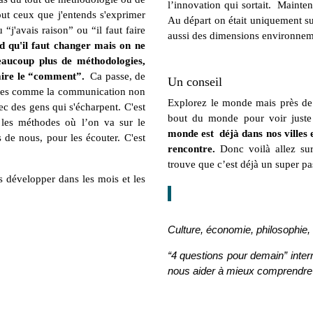
l’innovation qui sortait. Mainten
ut ceux que j'entends s'exprimer
Au départ on était uniquement sur 
“j'avais raison” ou “il faut faire
aussi des dimensions environnem
 qu'il faut changer mais on ne
beaucoup plus de méthodologies,
faire le “comment”.
Ca passe, de
Un conseil
iques comme la communication non
Explorez le monde mais près de c
ec des gens qui s'écharpent. C'est
bout du monde pour voir juste
 les méthodes où l’on va sur le
monde est déjà dans nos villes e
s de nous, pour les écouter. C'est
rencontre.
Donc voilà allez s
trouve que c’est déjà un super p
es développer dans les mois et les
Culture, économie, philosophie, sp
“4 questions pour demain” inter
nous aider à mieux comprendre au