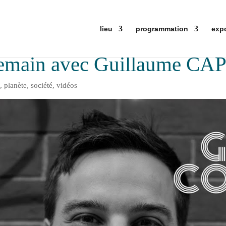
lieu
programmation
exp
demain avec Guillaume CAP
e
,
planète
,
société
,
vidéos