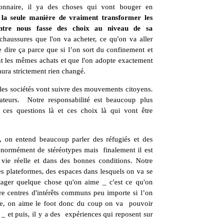
onnaire, il ya des choses qui vont bouger en
 la seule manière de vraiment transformer les
entre nous fasse des choix au niveau de sa
haussures que l'on va acheter, ce qu'on va aller
e dire ça parce que si l’on sort du confinement et
nt les mêmes achats et que l'on adopte exactement
ura strictement rien changé.
t les sociétés vont suivre des mouvements citoyens.
ateurs. Notre responsabilité est beaucoup plus
 ces questions là et ces choix là qui vont être
, on entend beaucoup parler des réfugiés et des
énormément de stéréotypes mais finalement il est
 vie réelle et dans des bonnes conditions. Notre
des plateformes, des espaces dans lesquels on va se
artager quelque chose qu'on aime _ c'est ce qu'on
tre centres d'intérêts communs peu importe si l’on
ce, on aime le foot donc du coup on va pouvoir
_ et puis, il y a des expériences qui reposent sur