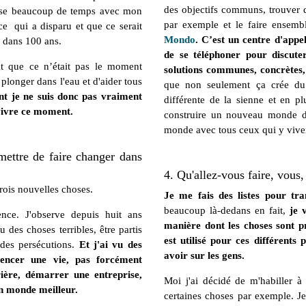
des objectifs communs, trouver d
passe beaucoup de temps avec mon
par exemple et le faire ensemb
ce qui a disparu et que ce serait
Mondo
. C’est un centre d'app
s dans 100 ans.
de se téléphoner pour discute
it que ce n’était pas le moment
solutions communes, concrète
longer dans l'eau et d'aider tous
que non seulement ça crée du
t je ne suis donc pas vraiment
différente de la sienne et en p
 vivre ce moment.
construire un nouveau monde d
monde avec tous ceux qui y viven
rmettre de faire changer dans
4. Qu'allez-vous faire, vous,
trois nouvelles choses.
Je me fais des listes pour t
beaucoup là-dedans en fait,
je 
ence. J'observe depuis huit ans
manière dont les choses sont pr
des choses terribles, être partis
est utilisé pour ces différents
 des persécutions.
Et j'ai vu des
avoir sur les gens.
mencer une vie, pas forcément
ière, démarrer une entreprise,
Moi j'ai décidé de m'habiller à 
un monde meilleur.
certaines choses par exemple. Je 