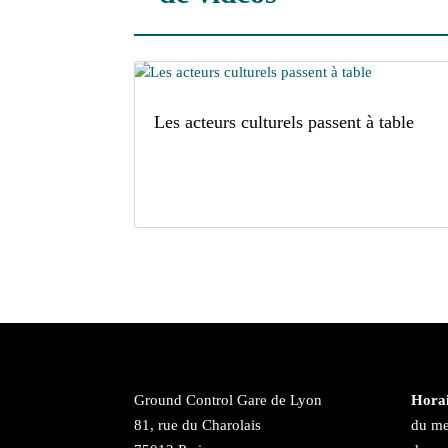
Les acteurs culturels passent à table
Ground Control Gare de Lyon
Horai
81, rue du Charolais
du me