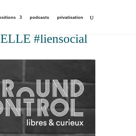
ositions
podcasts
privatisation
ELLE #liensocial