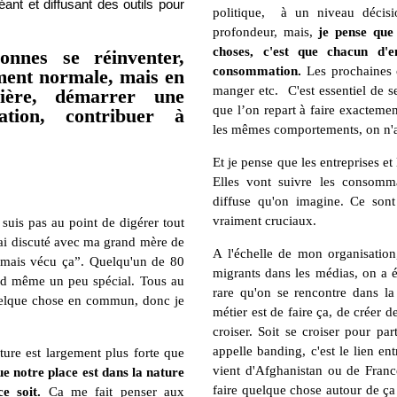
ant et diffusant des outils pour
politique, à un niveau décisi
profondeur, mais,
je pense que
choses, c'est que chacun d'
onnes se réinventer,
consommation.
Les prochaines c
ment normale, mais en
manger etc. C'est essentiel de s
ière, démarrer une
que l’on repart à faire exacteme
ation, contribuer à
les mêmes comportements, on n'a
Et je pense que les entreprises e
Elles vont suivre les consomm
diffuse qu'on imagine. Ce sont
vraiment cruciaux.
 suis pas au point de digérer tout
J'ai discuté avec ma grand mère de
A l'échelle de mon organisation
jamais vécu ça”. Quelqu'un de 80
migrants dans les médias, on a 
uand même un peu spécial. Tous au
rare qu'on se rencontre dans la
elque chose en commun, donc je
métier est de faire ça, de créer 
croiser. Soit se croiser pour p
appelle banding, c'est le lien en
ature est largement plus forte que
vient d'Afghanistan ou de Fran
e notre place est dans la nature
faire quelque chose autour de ça 
ce soit.
Ca me fait penser aux