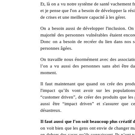
Et, là on a vu notre système de santé vachement fra
et je pense que l'on a besoin de développer la rési
de crises et une meilleure capacité à les gérer.
On a besoin aussi de développer l'inclusion. On 
majorité des personnes vulnérables étaient encor
Donc on a besoin de recréer du lien dans nos soc
personnes âgées.
On travaille nous énormément avec des associa
l’on a vu aussi des personnes sans abri être dan
moment.
Il faut maintenant que quand on crée des produ
l'impact qu’ils vont avoir sur les populations
“customer driven”, de créer des produits que les 
aussi être “impact driven” et s'assurer que 
désastreux.
Il faut aussi que l’on soit beaucoup plus créatif 
on voit bien que les gens ont envie de changer m
en dehors des cases qu’ils connaissent. Ils n’ont