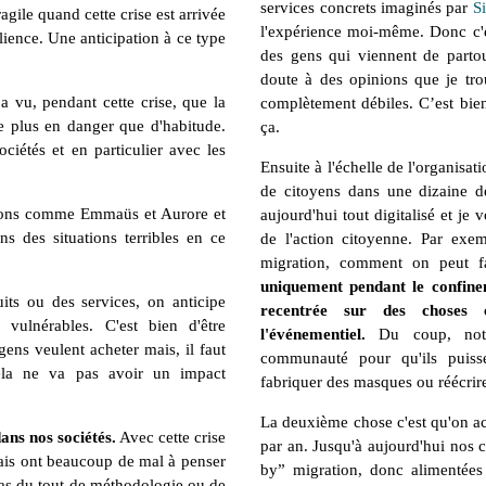
services concrets imaginés par
S
gile quand cette crise est arrivée
l'expérience moi-même. Donc c'es
lience. Une anticipation à ce type
des gens qui viennent de parto
doute à des opinions que je tro
a vu, pendant cette crise, que la
complètement débiles. C’est bie
e plus en danger que d'habitude.
ça.
iétés et en particulier avec les
Ensuite à l'échelle de l'organis
de citoyens dans une dizaine 
tions comme Emmaüs et Aurore et
aujourd'hui tout digitalisé et je
s des situations terribles en ce
de l'action citoyenne. Par exe
migration, comment on peut f
uniquement pendant le confine
its ou des services, on anticipe
recentrée sur des choses 
 vulnérables. C'est bien d'être
l'événementiel.
Du coup, notre
gens veulent acheter mais, il faut
communauté pour qu'ils puisse
cela ne va pas avoir un impact
fabriquer des masques ou réécri
La deuxième chose c'est qu'on a
dans nos sociétés.
Avec cette crise
par an. Jusqu'à aujourd'hui nos c
ais ont beaucoup de mal à penser
by” migration, donc alimentées 
 pas du tout de méthodologie ou de