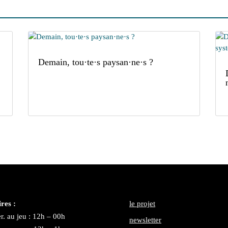
Demain, tou·te·s paysan·ne·s ?
res :
le projet
r. au jeu : 12h – 00h
newsletter