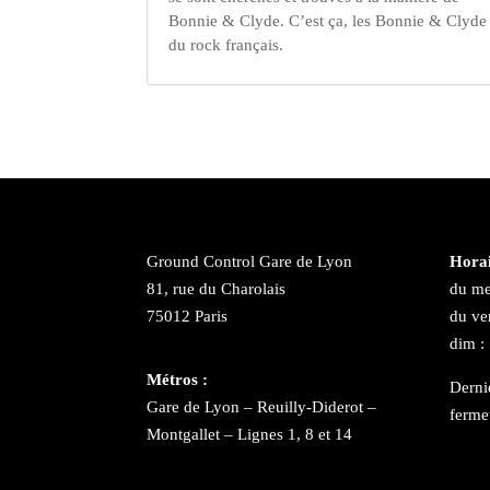
Bonnie & Clyde. C’est ça, les Bonnie & Clyde
du rock français.
Ground Control Gare de Lyon
Horai
81, rue du Charolais
du me
75012 Paris
du ve
dim :
Métros :
Derni
Gare de Lyon – Reuilly-Diderot –
ferme
Montgallet – Lignes 1, 8 et 14