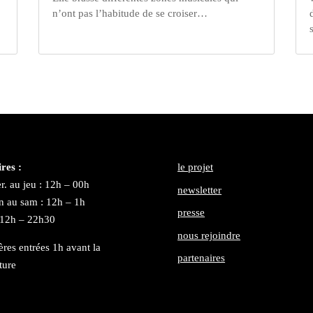
n’ont pas l’habitude de se croiser…
res :
le projet
r. au jeu : 12h – 00h
newsletter
n au sam : 12h – 1h
presse
 12h – 22h30
nous rejoindre
ères entrées 1h avant la
partenaires
ture