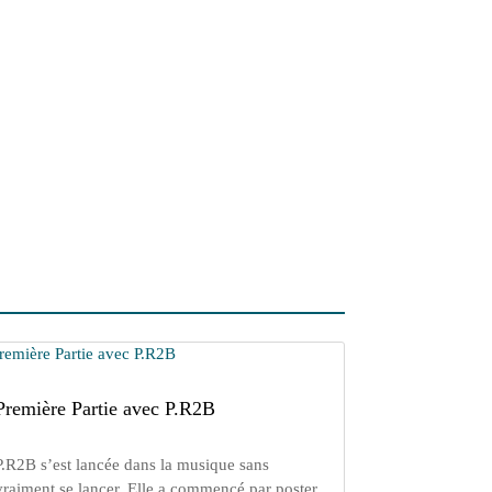
Première Partie avec P.R2B
P.R2B s’est lancée dans la musique sans
vraiment se lancer. Elle a commencé par poster