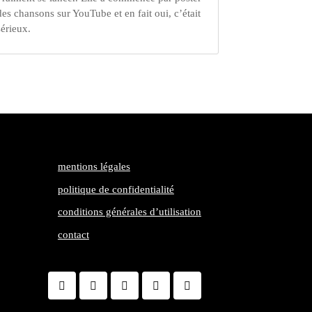
des chansons sur YouTube et en fait oui, c’était
sérieux.
mentions légales
politique de confidentialité
conditions générales d’utilisation
contact
Facebook
Twitter
LinkedIn
Gmail