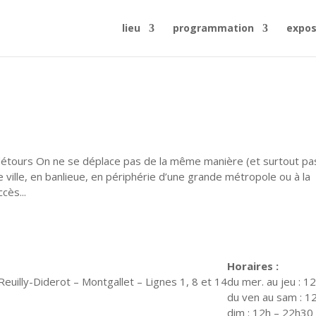
lieu
programmation
expos
ours On ne se déplace pas de la même manière (et surtout pa
de ville, en banlieue, en périphérie d’une grande métropole ou à la
cès...
Horaires :
euilly-Diderot – Montgallet – Lignes 1, 8 et 14
du mer. au jeu : 1
du ven au sam : 1
dim : 12h – 22h30