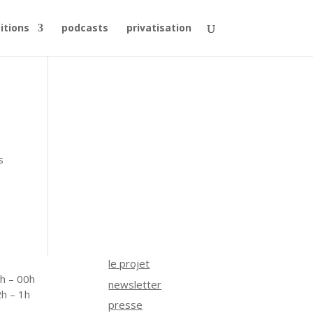
itions
podcasts
privatisation
s
le projet
2h – 00h
newsletter
2h – 1h
presse