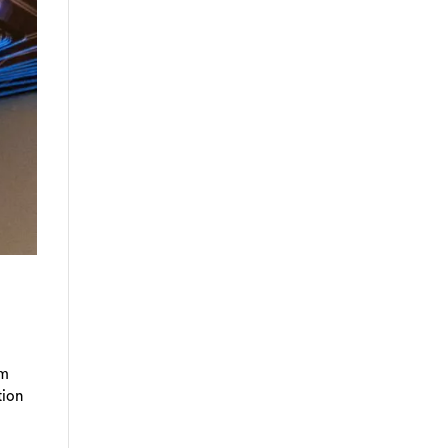
em
tion