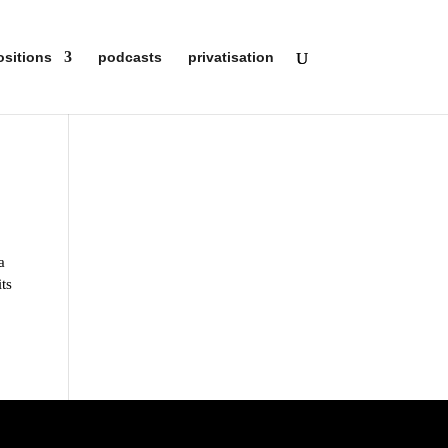
ositions
podcasts
privatisation
a
its