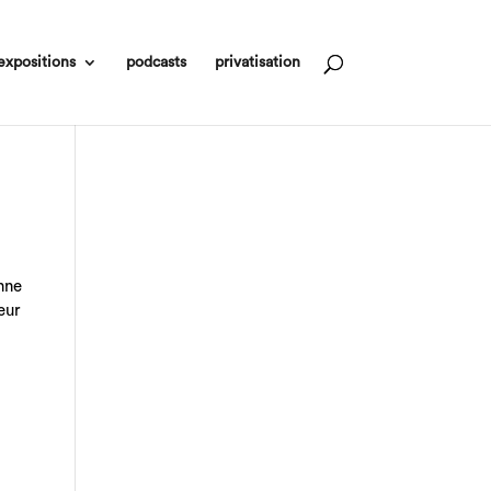
expositions
podcasts
privatisation
nne
leur