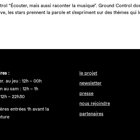
l “Écouter, mais aussi raconter la musique”. Ground Control do
live, les stars prennent la parole et s’expriment sur des thèmes qui 
res :
le projet
r. au jeu : 12h – 00h
newsletter
n au sam : 12h – 1h
presse
 12h – 22h30
nous rejoindre
ères entrées 1h avant la
partenaires
eture