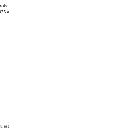
s de
975 à
u est