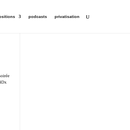
ositions
podcasts
privatisation
soirée
 4Dx