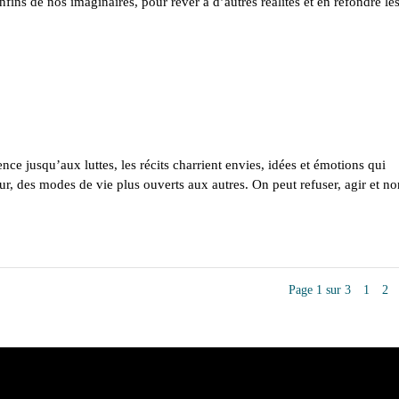
fins de nos imaginaires, pour rêver à d’autres réalités et en refondre le
jusqu’aux luttes, les récits charrient envies, idées et émotions qui
, des modes de vie plus ouverts aux autres. On peut refuser, agir et n
Page 1 sur 3
1
2