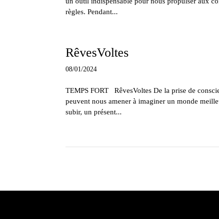
un outil indispensable pour nous propulser aux con
règles. Pendant...
RêvesVoltes
08/01/2024
TEMPS FORT RêvesVoltes De la prise de conscience 
peuvent nous amener à imaginer un monde meilleur
subir, un présent...