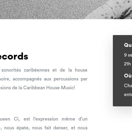
Qu
ecords
9 s
21h
 sonorités caribéennes et de la house
Où
noire, accompagnés aux percussions par
Cha
sions de la Caribbean House Music!
ent
ueen Ci, est l’expression même d’un
, nous épate, nous fait danser, et nous