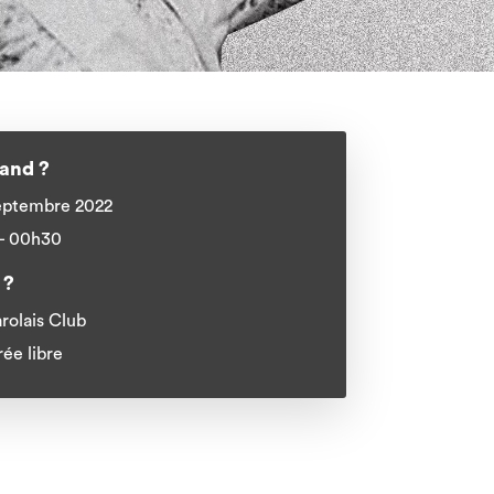
and ?
eptembre 2022
 - 00h30
 ?
rolais Club
rée libre