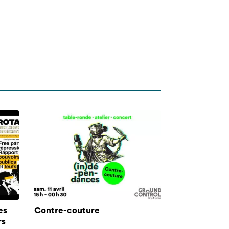
es
Contre-couture
rs