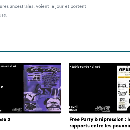
ures ancestrales, voient le jour et portent
use.
pse 2
Free Party & répression : l
rapports entre les pouvoi