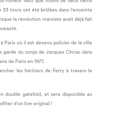
 la rumeur veut que moins de deux cents
e 33 tours ont été brûlées dans l'enceinte
rsque la révolution marxiste avait déjà fait
uveauté.
à Paris où il est devenu policier de la ville
 que garde du corps de Jacques Chirac dans
ire de Paris en 1977.
rcher les héritiers de Ferry à travers le
en double gatefold, et sera disponible au
iter d'un live original !