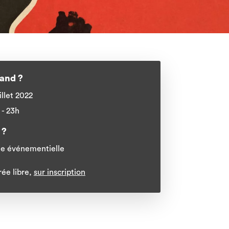
and ?
illet 2022
 - 23h
 ?
le événementielle
rée libre,
sur inscription