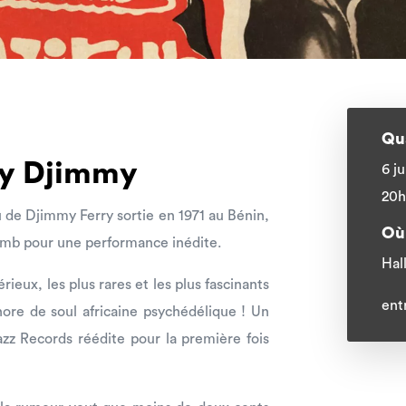
Qu
rry Djimmy
6 ju
20h
u de Djimmy Ferry sortie en 1971 au Bénin,
Où
mb pour une performance inédite.
Hal
ieux, les plus rares et les plus fascinants
ent
ore de soul africaine psychédélique ! Un
z Records réédite pour la première fois