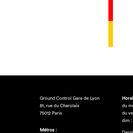
Ground Control Gare de Lyon
Horai
81, rue du Charolais
du me
75012 Paris
du ve
dim :
Métros :
Derni