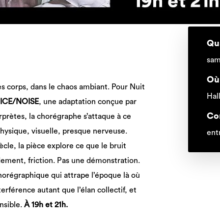
Qu
sam
Où
les corps, dans le chaos ambiant. Pour Nuit
Hal
ICE/NOISE
, une adaptation conçue par
Co
erprètes, la chorégraphe s’attaque à ce
hysique, visuelle, presque nerveuse.
ent
cle, la pièce explore ce que le bruit
dement, friction. Pas une démonstration.
horégraphique qui attrape l’époque là où
terférence autant que l’élan collectif, et
nsible.
À 19h et 21h.