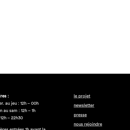
res :
le projet
r. au jeu : 12h – 00h
newsletter
n au sam : 12h – 1h
presse
 12h – 22h30
nous rejoindre
ères entrées 1h avant la