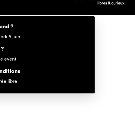
and ?
edi 6 juin
 ?
le event
nditions
rée libre