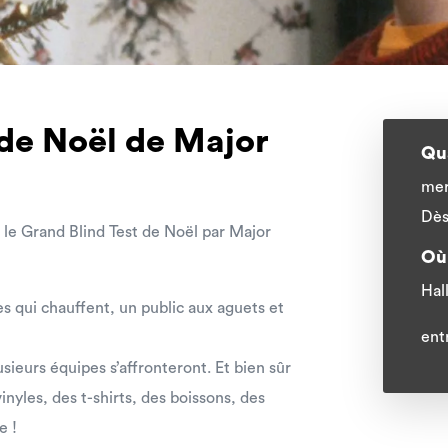
 de Noël de Major
Qu
mer
Dès
le Grand Blind Test de Noël par Major
Où
Hal
s qui chauffent, un public aux aguets et
ent
usieurs équipes s’affronteront. Et bien sûr
inyles, des t-shirts, des boissons, des
e !