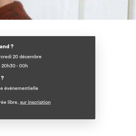
and ?
credi 20 décembre
 20h30 - 00h
 ?
le événementielle
rée libre,
sur inscription