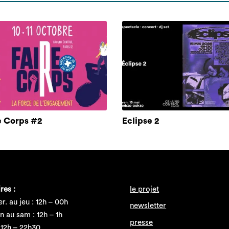
e Corps #2
Eclipse 2
res :
le projet
r. au jeu : 12h – 00h
newsletter
n au sam : 12h – 1h
presse
 12h – 22h30