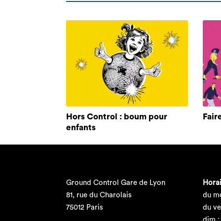
Hors Control : boum pour
Fair
enfants
Ground Control Gare de Lyon
Horai
81, rue du Charolais
du me
75012 Paris
du ve
dim :