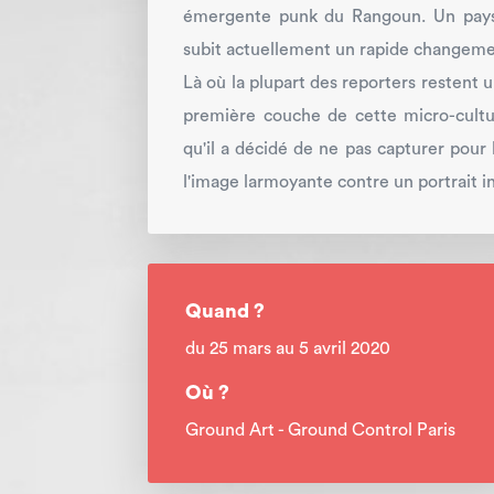
émergente punk du Rangoun. Un pays a
subit actuellement un rapide changeme
Là où la plupart des reporters restent 
première couche de cette micro-cultur
qu'il a décidé de ne pas capturer pour l
l'image larmoyante contre un portrait int
Quand ?
du 25 mars au 5 avril 2020
Où ?
Ground Art - Ground Control Paris