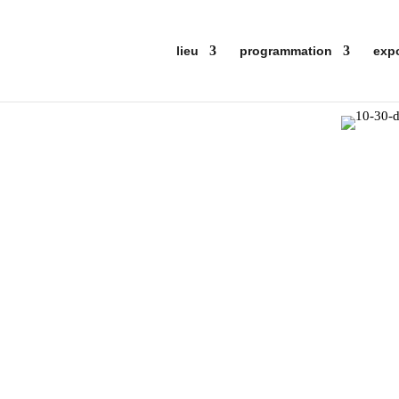
lieu
programmation
exp
Qua
ler ! Tout l'été les soirs de diffusion de
 la musique, embarquement dans le Long
les
Où 
Lon
Con
Ent