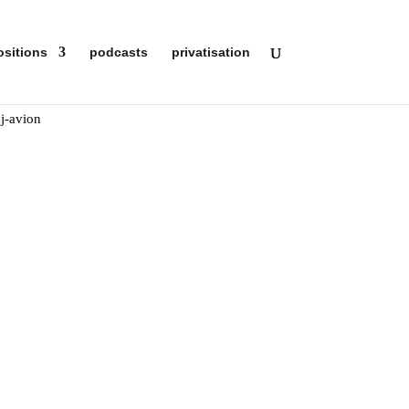
ositions
podcasts
privatisation
nd ?
 vendredis et samedis soir
?
g Courrier
dition
rée libre