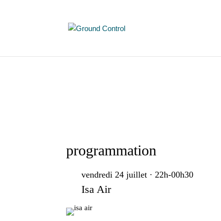
Vol de nuit
Air Ground Control est là pour vous faire décol
Drag Race France direction les sommets de
Courrier ! 🎶
programmation
vendredi 24 juillet · 22h-00h30
Isa Air