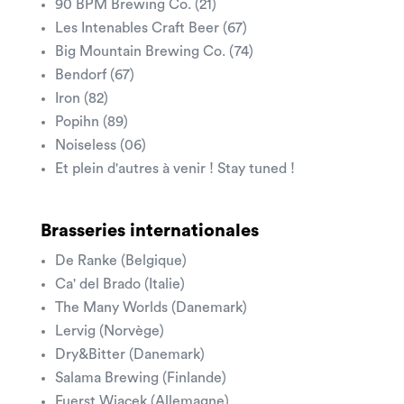
90 BPM Brewing Co. (21)
Les Intenables Craft Beer (67)
Big Mountain Brewing Co. (74)
Bendorf (67)
Iron (82)
Popihn (89)
Noiseless (06)
Et plein d'autres à venir ! Stay tuned !
Brasseries internationales
De Ranke (Belgique)
Ca' del Brado (Italie)
The Many Worlds (Danemark)
Lervig (Norvège)
Dry&Bitter (Danemark)
Salama Brewing (Finlande)
Fuerst Wiacek (Allemagne)