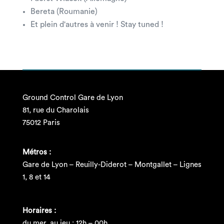
Bereta (Roumanie)
Et plein d'autres à venir ! Stay tuned !
Ground Control Gare de Lyon
81, rue du Charolais
75012 Paris
Métros :
Gare de Lyon – Reuilly-Diderot – Montgallet – Lignes
1, 8 et 14
Horaires :
du mer. au jeu : 12h – 00h