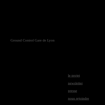
Free Party & répression : les rapports entre les pouvoirs
publics et les teufs
Contre-couture
Ground Control Gare de Lyon
81, rue du Charolais
75012 Paris
Métros :
Gare de Lyon – Reuilly-Diderot – Montgallet – Lignes 1,
8 et 14
Horaires :
le projet
du mer. au jeu : 12h – 00h
newsletter
du ven au sam : 12h – 1h
presse
dim : 12h – 22h30
nous rejoindre
Dernières entrées 1h avant la fermeture