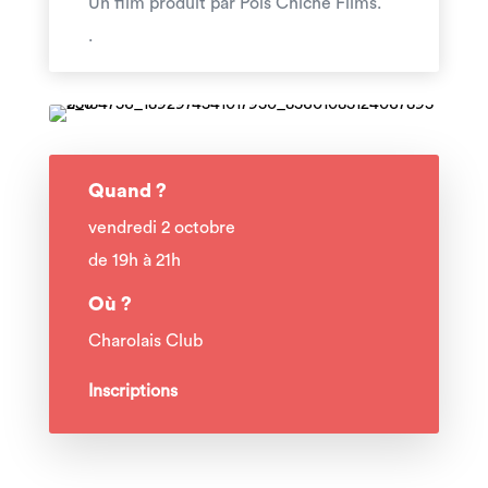
Un film produit par Pois Chiche Films.
.
Quand ?
vendredi 2 octobre
de 19h à 21h
Où ?
Charolais Club
Inscriptions