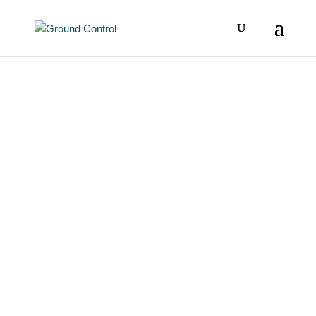
Apprendre des
abeilles
projection, expérience en réalité
virtuelle et dégustation de miels
Que nous apprennent les abeilles ?
Les 3 et 4 octobre, nous vous donnons
rendez-vous à Ground Control pour un
atelier axé sur l’apprentissage des
abeilles, leur mode de vie métier, leur