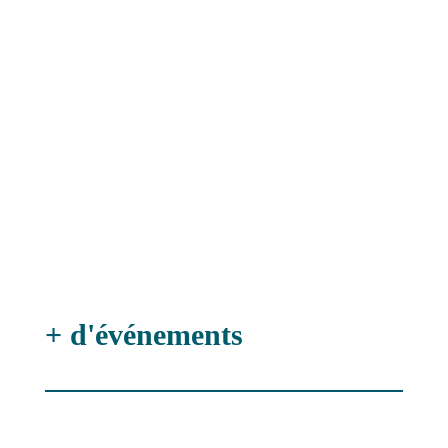
Où ?
Salle des Pas Perdus
Inscriptions
Inscriptions samedi
Inscriptions dimanche
+ d'événements