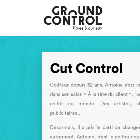
Cut Control
Coiffeur depuis 32 ans, Antoine s’est in
dans son salon « À la tête du client », ru
coiffé du monde. Des artistes, d
publicitaires…
Désormais, il a pris le parti de changer
autrement. Antoine, c’est le coiffeur qu