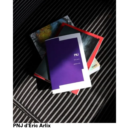
PNJ d’Éric Arlix