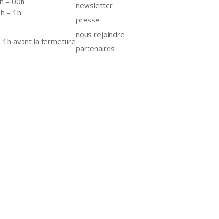
2h – 00h
newsletter
2h – 1h
presse
nous rejoindre
 1h avant la fermeture
partenaires