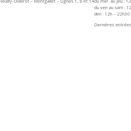
euilly-Diderot – Montgallet – Lignes 1, 8 et 14
du mer. au jeu : 1
du ven au sam : 1
dim : 12h – 22h30
Dernières entrées