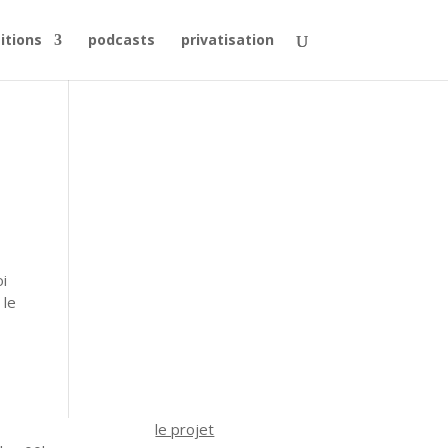
itions
podcasts
privatisation
oi
 le
le projet