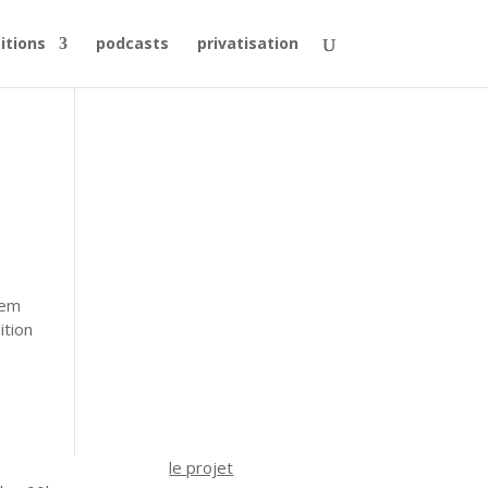
itions
podcasts
privatisation
rem
ition
le projet