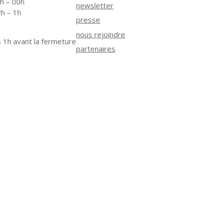
2h – 00h
newsletter
2h – 1h
presse
nous rejoindre
 1h avant la fermeture
partenaires