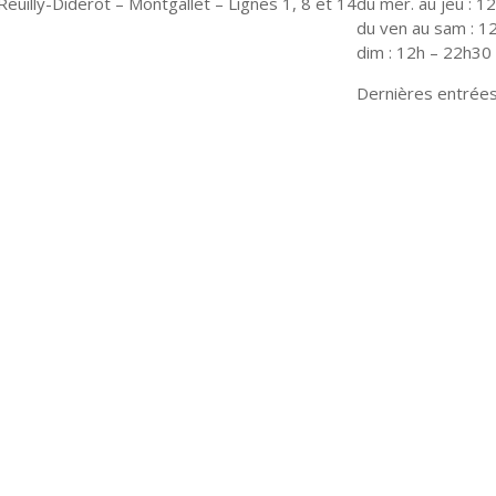
euilly-Diderot – Montgallet – Lignes 1, 8 et 14
du mer. au jeu : 1
du ven au sam : 1
dim : 12h – 22h30
Dernières entrées